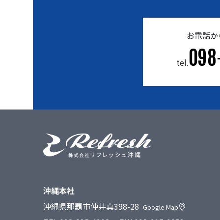
お電話か
098
tel.
沖縄本社
沖縄県那覇市仲井真398-28
Google Map