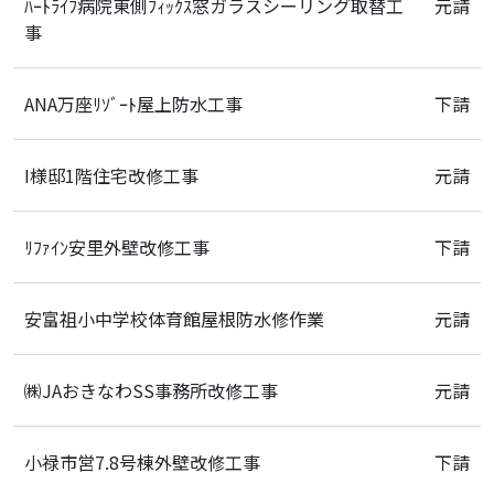
ﾊｰﾄﾗｲﾌ病院東側ﾌｨｯｸｽ窓ガラスシーリング取替工
元請
事
ANA万座ﾘｿﾞｰﾄ屋上防水工事
下請
I様邸1階住宅改修工事
元請
ﾘﾌｧｲﾝ安里外壁改修工事
下請
安富祖小中学校体育館屋根防水修作業
元請
㈱JAおきなわSS事務所改修工事
元請
小禄市営7.8号棟外壁改修工事
下請