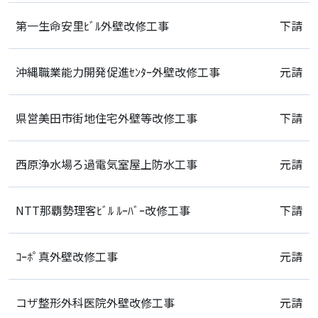
第一生命安里ﾋﾞﾙ外壁改修工事
下請
沖縄職業能力開発促進ｾﾝﾀｰ外壁改修工事
元請
県営美田市街地住宅外壁等改修工事
下請
西原浄水場ろ過電気室屋上防水工事
元請
NTT那覇勢理客ﾋﾞﾙ ﾙｰﾊﾞｰ改修工事
下請
ｺｰﾎﾟ真外壁改修工事
元請
コザ整形外科医院外壁改修工事
元請