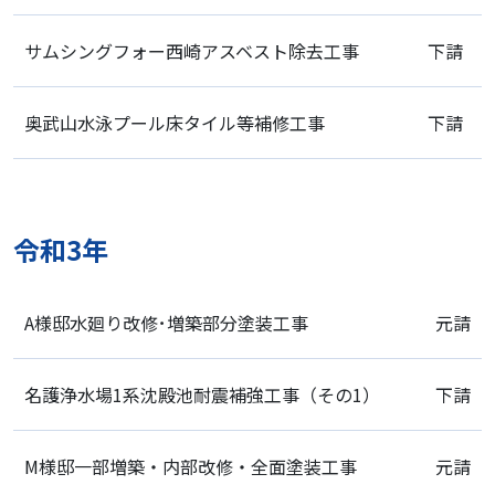
サムシングフォー西崎アスベスト除去工事
下請
奥武山水泳プール床タイル等補修工事
下請
令和3年
A様邸水廻り改修･増築部分塗装工事
元請
名護浄水場1系沈殿池耐震補強工事（その1）
下請
M様邸一部増築・内部改修・全面塗装工事
元請