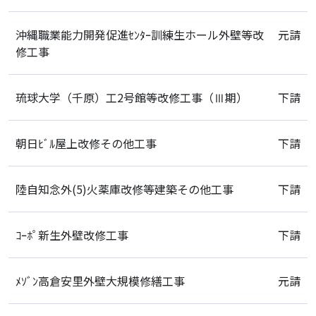
沖縄職業能力開発促進ｾﾝﾀｰ訓練生ホール外壁等改
元請
修工事
琉球大学（千原）工2号館等改修工事（Ⅲ期）
下請
朝日ﾋﾞﾙ屋上改修その他工事
下請
陸自知念外(5)火薬庫改修等建築その他工事
下請
ｺｰﾎﾟ新生外壁改修工事
下請
ﾒｿﾞﾝ高倉安里外壁大規模修繕工事
元請