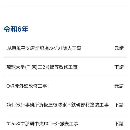
令和6年
JA東風平支店堆肥場ｱｽﾍﾞｽﾄ除去工事
元請
琉球大学(千原)工2号館等改修工事
下請
O様邸外壁改修工事
元請
ｽｶｲﾚﾝﾀｶｰ事務所折板屋根防水・鉄骨部材塗装工事
下請
てんぶす那覇中央ｴｽｶﾚｰﾀｰ撤去工事
下請