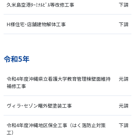
久米島空港ﾀｰﾐﾅﾙﾋﾞﾙ等改修工事
下請
H様住宅･店舗建物解体工事
下請
令和5年
令和4年度沖縄県立看護大学教育管理棟壁面維持
元請
補修工事
ヴィラ･セゾン曙外壁塗装工事
元請
令和4年度沖縄地区保全工事（はく落防止対策
下請
工）