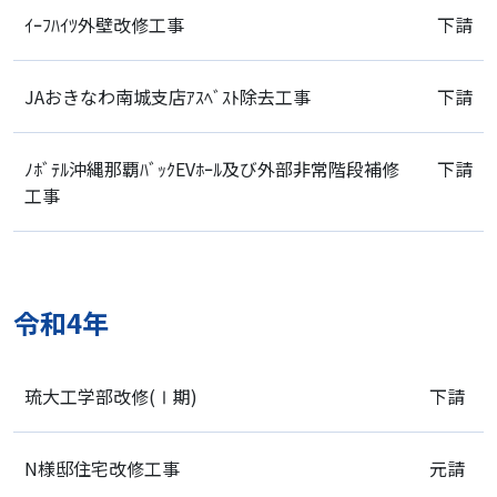
ｲｰﾌﾊｲﾂ外壁改修工事
下請
JAおきなわ南城支店ｱｽﾍﾞｽﾄ除去工事
下請
ﾉﾎﾞﾃﾙ沖縄那覇ﾊﾞｯｸEVﾎｰﾙ及び外部非常階段補修
下請
工事
令和4年
琉大工学部改修(Ⅰ期)
下請
N様邸住宅改修工事
元請