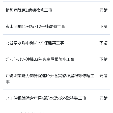
精和病院東1病棟改修工事
元請
東山団地11号棟･12号棟改修工事
下請
北谷浄水場中間ﾎﾟﾝﾌﾟ棟建築工事
下請
ｻﾞ･ﾋﾞｰﾁﾀﾜｰ沖縄23階客室屋根防水工事
下請
沖縄職業能力開発促進ｾﾝﾀｰ各実習棟屋根等修繕工
元請
事
ｼﾝｺｰ沖縄浦添倉庫屋根防水及び外壁塗装工事
元請