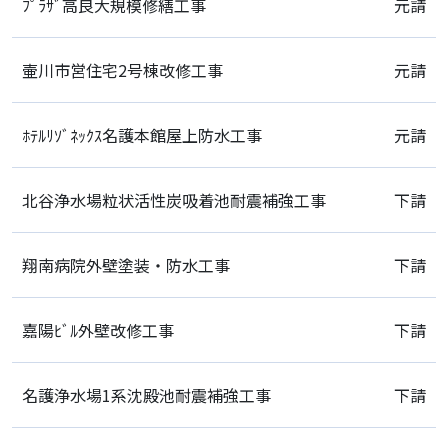
ﾌﾟﾗｻﾞ高良大規模修繕工事
元請
壷川市営住宅2号棟改修工事
元請
ﾎﾃﾙﾘｿﾞﾈｯｸｽ名護本館屋上防水工事
元請
北谷浄水場粒状活性炭吸着池耐震補強工事
下請
翔南病院外壁塗装・防水工事
下請
嘉陽ﾋﾞﾙ外壁改修工事
下請
名護浄水場1系沈殿池耐震補強工事
下請