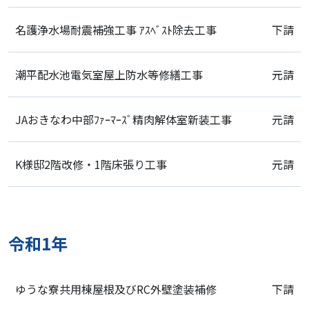
名護浄水場耐震補強工事 ｱｽﾍﾞｽﾄ除去工事
下請
潮平配水池電気室屋上防水等修繕工事
元請
JAおきなわ中部ﾌｧｰﾏｰｽﾞ精肉解体室新装工事
元請
K様邸2階改修・1階床張り工事
元請
令和1年
ゆうな寮共用棟屋根及びRC外壁塗装補修
下請