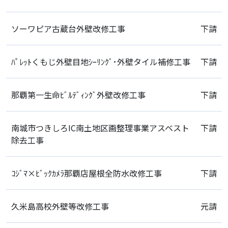
ソーワピア古蔵台外壁改修工事
下請
ﾊﾟﾚｯﾄくもじ外壁目地ｼｰﾘﾝｸﾞ･外壁タイル補修工事
下請
那覇第一生命ﾋﾞﾙﾃﾞｨﾝｸﾞ外壁改修工事
下請
南城市つきしろIC南土地区画整理事業アスベスト
下請
除去工事
ｺｼﾞﾏ×ﾋﾞｯｸｶﾒﾗ那覇店屋根全防水改修工事
下請
久米島高校外壁等改修工事
元請