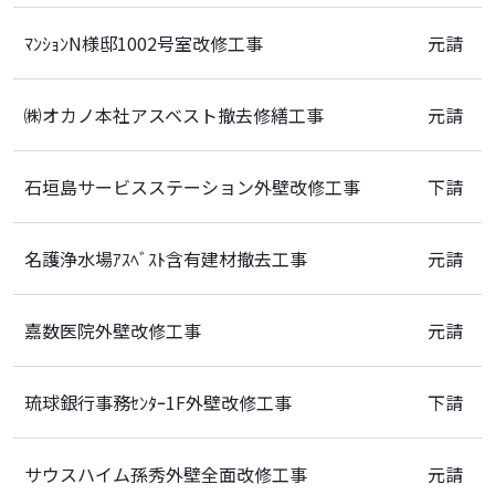
ﾏﾝｼｮﾝN様邸1002号室改修工事
元請
㈱オカノ本社アスベスト撤去修繕工事
元請
石垣島サービスステーション外壁改修工事
下請
名護浄水場ｱｽﾍﾞｽﾄ含有建材撤去工事
元請
嘉数医院外壁改修工事
元請
琉球銀行事務ｾﾝﾀｰ1F外壁改修工事
下請
サウスハイム孫秀外壁全面改修工事
元請