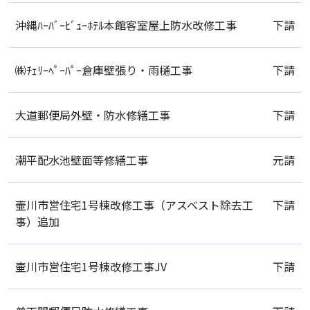
沖縄ﾊｰﾊﾞｰﾋﾞｭｰﾎﾃﾙ本館客室屋上防水改修工事
下請
㈱ﾁｪﾘｰﾍﾟｰﾊﾟｰ倉庫壁張り・雨樋工事
下請
大道郵便局外壁・防水修繕工事
下請
潮平配水池壁面等修繕工事
元請
壷川市営住宅1号棟改修工事（アスベスト除去工
下請
事）追加
壷川市営住宅1号棟改修工事JV
下請