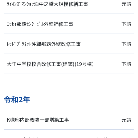
ﾗｲｵﾝｽﾞﾏﾝｼｮﾝ泊中之橋大規模修繕工事
元請
ﾆｯｾｲ那覇ｾﾝﾀｰﾋﾞﾙ外壁補修工事
下請
ﾚｯﾄﾞﾌﾟﾗﾈｯﾄ沖縄那覇外壁改修工事
下請
大里中学校校舎改修工事(建築)(19号棟）
下請
令和2年
K様邸内部改装一部増築工事
元請