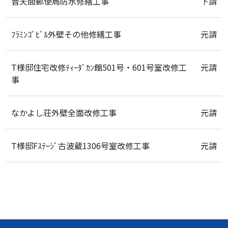
普天間郵便局防水修繕工事
下請
ﾌﾗﾐﾝｺﾞﾋﾞﾙ外壁その他修繕工事
元請
T様邸住宅改修ﾃｨｰﾀﾞｶﾝ館501号・601号室改修工
元請
事
なかよし荘外壁全面改修工事
元請
T様邸Fｽﾃｰｼﾞ古波蔵1306号室改修工事
元請